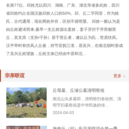
名第77位。邱姓尤以四川、湖南、广东、湖北等省多此姓，四川
省邱姓约占全国汉族邱姓人口的50%。邱、丘二字同音，作为姓
氏，古代通用，现在两姓并存，区别不很明显。 邱姓一般认为是
由丘姓避讳而来,最早一支丘姓源出姜姓，姜子牙封于齐而都营
丘，其支庶（支孙/子孙）居于营丘者，遂以丘为氏，世居扶风。
汉平帝时有扶风人丘俊，持节安抚江淮，居吴兴，在南北朝时形成
了吴兴丘姓望族，丘姓主体已经由中原和北...
宗亲联谊
更多
丘母墓、丘濬公墓清明祭祖
南北山头多墓田，清明祭扫各纷然。清
明节扫墓祭祖是中华民族的传...
2024-04-03
海南丘（邱）氏宗亲联谊会第一季度企业走访交流会