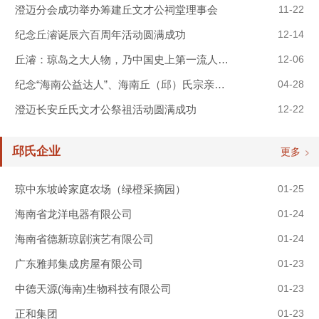
澄迈分会成功举办筹建丘文才公祠堂理事会
11-22
纪念丘濬诞辰六百周年活动圆满成功
12-14
丘濬：琼岛之大人物，乃中国史上第一流人物也
12-06
纪念“海南公益达人”、海南丘（邱）氏宗亲的骄傲 邱宏锐先生
04-28
澄迈长安丘氏文才公祭祖活动圆满成功
12-22
邱氏企业
更多
琼中东坡岭家庭农场（绿橙采摘园）
01-25
海南省龙洋电器有限公司
01-24
海南省德新琼剧演艺有限公司
01-24
广东雅邦集成房屋有限公司
01-23
中德天源(海南)生物科技有限公司
01-23
正和集团
01-23