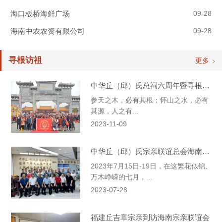
海口板桥海鲜广场
09-28
海南中农农资有限公司
09-28
寻根访祖
更多
中华丘（邱）氏总祠六周年暨寻根洛阳姓氏文化交流大会圆满成功———海南与海内外丘（邱）氏宗亲共同见证
参天之木，必有其根；怀山之水，必有
其源，人之有...
2023-11-09
中华丘（邱）氏宗亲联谊总会海南联谊会组团到广东、福建省外寻根问祖、经贸交流
2023年7月15日-19日，在这繁花似锦、
万木峥嵘的七月，...
2023-07-28
福建丘吉章宗亲到访海南宗亲联谊会