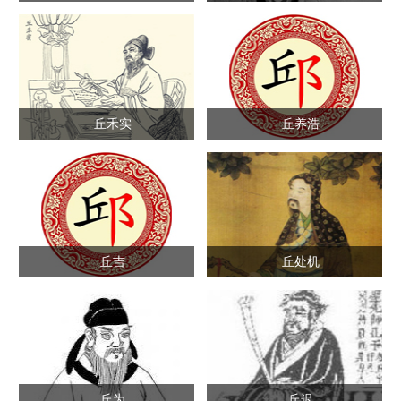
丘禾实
丘养浩
丘吉
丘处机
丘为
丘迟