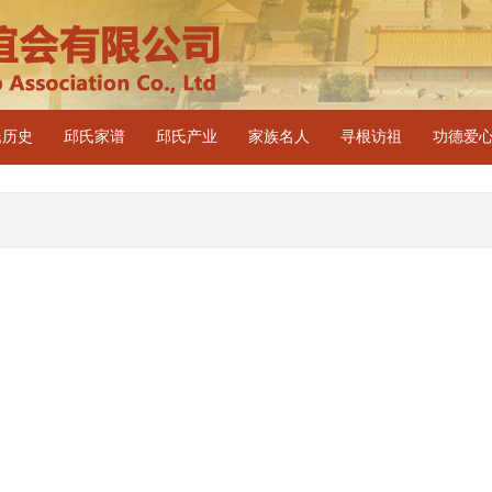
氏历史
邱氏家谱
邱氏产业
家族名人
寻根访祖
功德爱